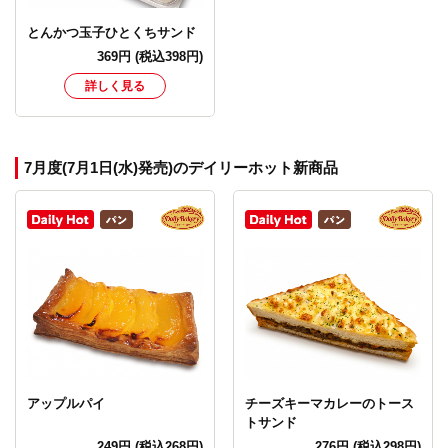
とんかつ玉子ひとくちサンド
369
円
(税込398円)
詳しく見る
7月度(7月1日(水)発売)のデイリーホット新商品
アップルパイ
チーズキーマカレーのトース
トサンド
249
円
(税込268円)
276
円
(税込298円)