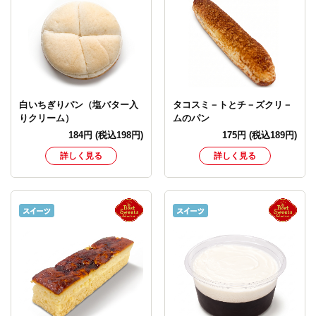
白いちぎりパン（塩バター入
タコスミ－トとチ－ズクリ－
りクリーム）
ムのパン
184
円
(税込198円)
175
円
(税込189円)
詳しく見る
詳しく見る