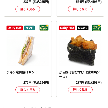
237
円
(税込255円)
554
円
(税込598円)
詳しく見る
詳しく見る
チキン竜田揚げサンド
から揚げおむすび（油淋鶏ソ
ース）
273
円
(税込294円)
277
円
(税込299円)
詳しく見る
詳しく見る