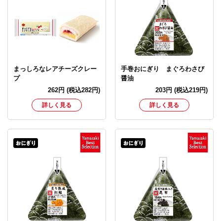
まっしろなレアチーズクレー
手巻おにぎり まぐろわさび
プ
醤油
262
円
(税込282円)
203
円
(税込219円)
詳しく見る
詳しく見る