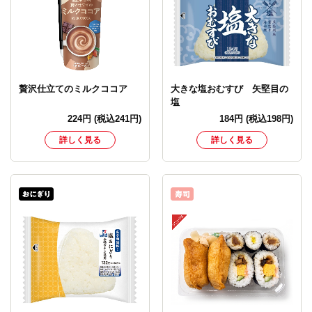
贅沢仕立てのミルクココア
大きな塩おむすび 矢堅目の
塩
224
円
(税込241円)
184
円
(税込198円)
詳しく見る
詳しく見る