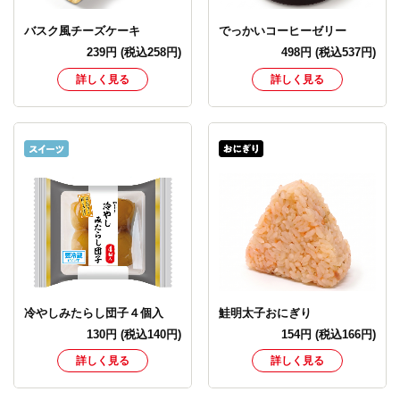
バスク風チーズケーキ
でっかいコーヒーゼリー
239
円
(税込258円)
498
円
(税込537円)
詳しく見る
詳しく見る
冷やしみたらし団子４個入
鮭明太子おにぎり
130
円
(税込140円)
154
円
(税込166円)
詳しく見る
詳しく見る