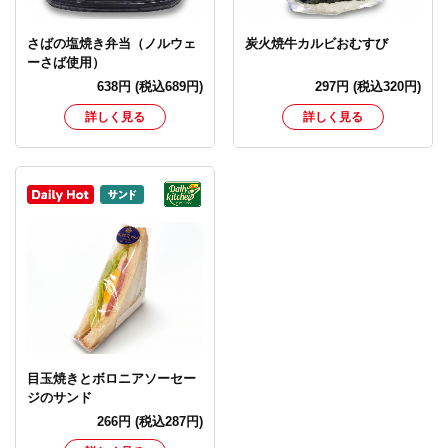
さばの塩焼き弁当（ノルウェ
炭火焼牛カルビおむすび
ーさば使用）
638
円
(税込689円)
297
円
(税込320円)
詳しく見る
詳しく見る
目玉焼きとボロニアソーセー
ジのサンド
266
円
(税込287円)