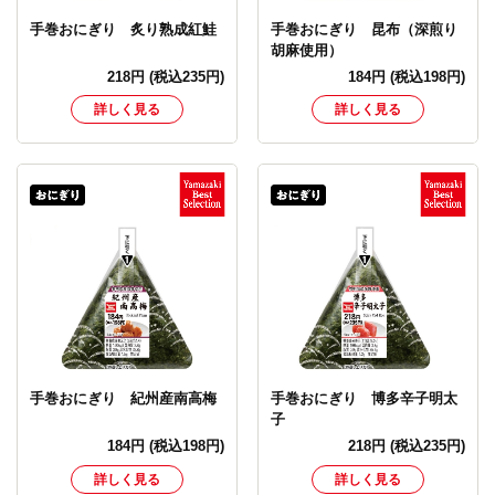
手巻おにぎり 炙り熟成紅鮭
手巻おにぎり 昆布（深煎り
胡麻使用）
218
円
(税込235円)
184
円
(税込198円)
詳しく見る
詳しく見る
手巻おにぎり 紀州産南高梅
手巻おにぎり 博多辛子明太
子
184
円
(税込198円)
218
円
(税込235円)
詳しく見る
詳しく見る