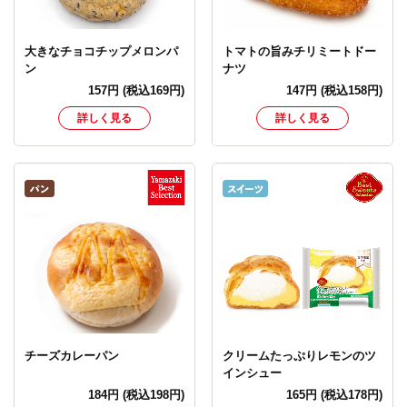
大きなチョコチップメロンパ
トマトの旨みチリミートドー
ン
ナツ
157
円
(税込169円)
147
円
(税込158円)
詳しく見る
詳しく見る
チーズカレーパン
クリームたっぷりレモンのツ
インシュー
184
円
(税込198円)
165
円
(税込178円)