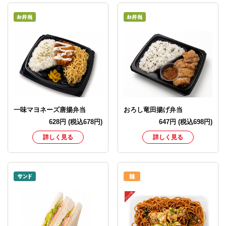
一味マヨネーズ唐揚弁当
おろし竜田揚げ弁当
628
円
(税込678円)
647
円
(税込698円)
詳しく見る
詳しく見る