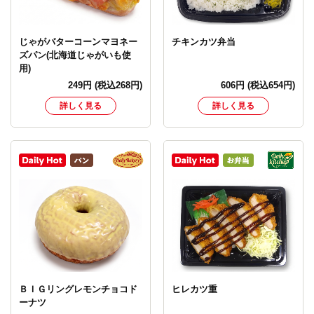
じゃがバターコーンマヨネー
チキンカツ弁当
ズパン(北海道じゃがいも使
用)
249
円
(税込268円)
606
円
(税込654円)
詳しく見る
詳しく見る
ＢＩＧリングレモンチョコド
ヒレカツ重
ーナツ