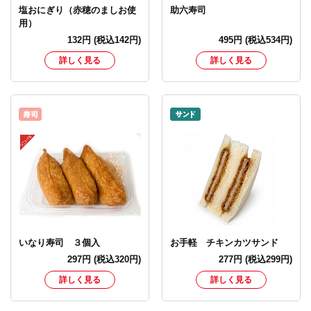
塩おにぎり（赤穂のましお使
助六寿司
用）
132
円
(税込142円)
495
円
(税込534円)
詳しく見る
詳しく見る
いなり寿司 ３個入
お手軽 チキンカツサンド
297
円
(税込320円)
277
円
(税込299円)
詳しく見る
詳しく見る