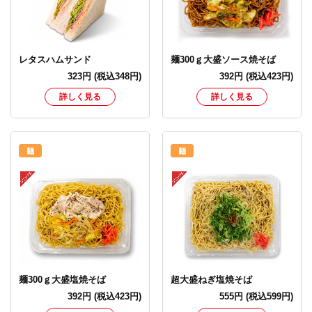
レタスハムサンド
麺300ｇ大盛ソース焼そば
323
円
(税込348円)
392
円
(税込423円)
詳しく見る
詳しく見る
麺300ｇ大盛塩焼そば
超大盛ねぎ塩焼そば
392
円
(税込423円)
555
円
(税込599円)