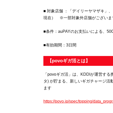
■ 対象店舗 ：「デイリーヤマザキ」、
現在） ※一部対象外店舗がございま
■条件：auPAYのお支払いによる、
■有効期間：3日間
【povoギガ活とは】
「povoギガ活」は、KDDIが運営す
タ) が貯まる、新しいギガチャージ
ます
https://povo.jp/spec/topping/data_prog